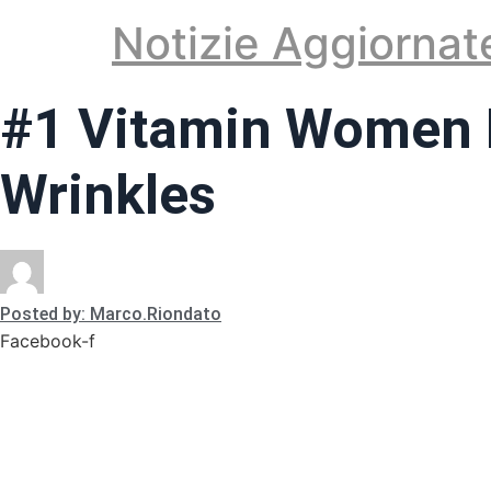
Vai
Notizie Aggiornat
al
contenuto
#1 Vitamin Women N
Wrinkles
Posted by: Marco.Riondato
Facebook-f