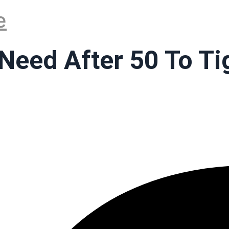
e
eed After 50 To Ti