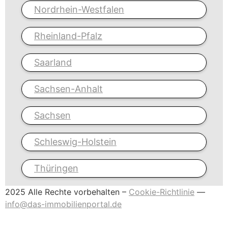
Nordrhein-Westfalen
Rheinland-Pfalz
Saarland
Sachsen-Anhalt
Sachsen
Schleswig-Holstein
Thüringen
2025 Alle Rechte vorbehalten –
Cookie-Richtlinie
—
info@das-immobilienportal.de