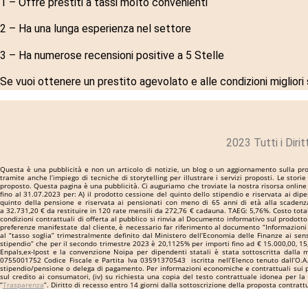
1 – Offre prestiti a tassi molto convenienti
2 – Ha una lunga esperienza nel settore
3 – Ha numerose recensioni positive a 5 Stelle
Se vuoi ottenere un prestito agevolato e alle condizioni migliori
2023 Tutti i Diri
Questa è una pubblicità e non un articolo di notizie, un blog o un aggiornamento sulla prot
tramite anche l’impiego di tecniche di storytelling per illustrare i servizi proposti. Le st
proposto. Questa pagina è una pubblicità. Ci auguriamo che troviate la nostra risorsa online 
fino al 31.07.2023 per: A) il prodotto cessione del quinto dello stipendio e riservata ai d
quinto della pensione e riservata ai pensionati con meno di 65 anni di età alla scadenz
a 32.731,20 € da restituire in 120 rate mensili da 272,76 € cadauna. TAEG: 5,76%. Costo totale
condizioni contrattuali di offerta al pubblico si rinvia al Documento informativo sul prodott
preferenze manifestate dal cliente, è necessario far riferimento al documento “Informazioni
al “tasso soglia” trimestralmente definito dal Ministero dell’Economia delle Finanze ai sen
stipendio” che per il secondo trimestre 2023 è 20,1125% per importi fino ad € 15.000,00, 15
Enpals,ex-Ipost e la convenzione Noipa per dipendenti statali è stata sottoscritta dalla
0755001752 Codice Fiscale e Partita Iva 03591370543 iscritta nell’Elenco tenuto dall’O.A
stipendio/pensione o delega di pagamento. Per informazioni economiche e contrattuali sui prodo
sul credito ai consumatori, (iv) su richiesta una copia del testo contrattuale idonea per la
“
Trasparenza
”. Diritto di recesso entro 14 giorni dalla sottoscrizione della proposta contra