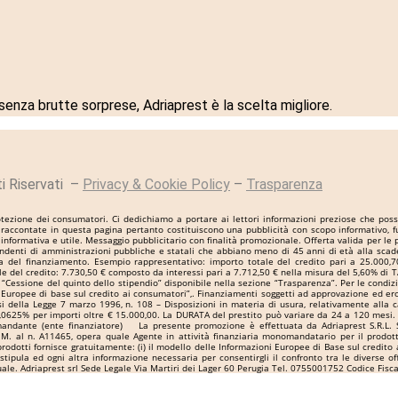
 senza brutte sorprese, Adriaprest è la scelta migliore.
tti Riservati –
Privacy & Cookie Policy
–
Trasparenza
ezione dei consumatori. Ci dedichiamo a portare ai lettori informazioni preziose che possono
orie raccontate in questa pagina pertanto costituiscono una pubblicità con scopo informativo,
informativa e utile. Messaggio pubblicitario con finalità promozionale. Offerta valida per le
ipendenti di amministrazioni pubbliche e statali che abbiano meno di 45 anni di età alla sca
a del finanziamento. Esempio rappresentativo: importo totale del credito pari a 25.000,
 del credito: 7.730,50 € composto da interessi pari a 7.712,50 € nella misura del 5,60% di TAN 
o “Cessione del quinto dello stipendio” disponibile nella sezione “Trasparenza”. Per le condiz
 Europee di base sul credito ai consumatori”,. Finanziamenti soggetti ad approvazione ed er
si della Legge 7 marzo 1996, n. 108 – Disposizioni in materia di usura, relativamente alla c
,0625% per importi oltre € 15.000,00. La DURATA del prestito può variare da 24 a 120 mesi. 
 mandante (ente finanziatore) La presente promozione è effettuata da Adriaprest S.R.L. S
.M. al n. A11465, opera quale Agente in attività finanziaria monomandatario per il prodot
tti fornisce gratuitamente: (i) il modello delle Informazioni Europee di Base sul credito ai co
 stipula ed ogni altra informazione necessaria per consentirgli il confronto tra le diverse o
ttuale. Adriaprest srl Sede Legale Via Martiri dei Lager 60 Perugia Tel. 0755001752 Codice Fis