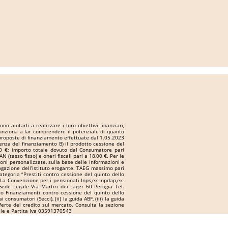
 aiutarli a realizzare i loro obiettivi finanziari,
 funziona a far comprendere il potenziale di quanto
 proposte di finanziamento effettuate dal 1.05.2023
denza del finanziamento B) il prodotto cessione del
70 €; importo totale dovuto dal Consumatore pari
(tasso fisso) e oneri fiscali pari a 18,00 €. Per le
ioni personalizzate, sulla base delle informazioni e
ogazione dell’istituto erogante. TAEG massimo pari
ategoria “Prestiti contro cessione del quinto dello
La Convenzione per i pensionati Inps,ex-Inpdap,ex-
ede Legale Via Martiri dei Lager 60 Perugia Tel.
to Finanziamenti contro cessione del quinto dello
nsumatori (Secci), (ii) la guida ABF, (iii) la guida
fferte del credito sul mercato. Consulta la sezione
cale e Partita Iva 03591370543