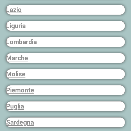
Lazio
Liguria
Lombardia
Marche
Molise
Piemonte
Puglia
Sardegna