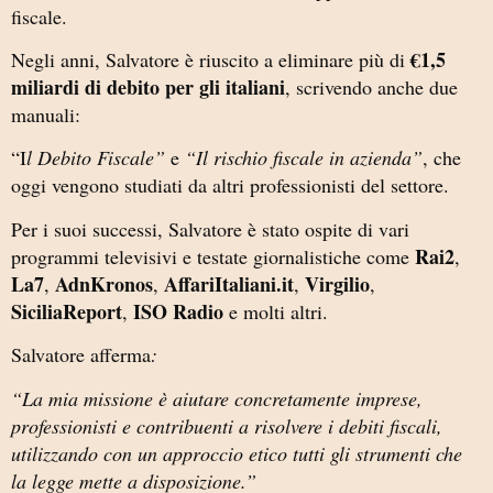
fiscale.
€1,5
Negli anni, Salvatore è riuscito a eliminare più di
miliardi di debito per gli italiani
, scrivendo anche due
manuali:
“I
l Debito Fiscale”
e
“Il rischio fiscale in azienda”
, che
oggi vengono studiati da altri professionisti del settore.
Per i suoi successi, Salvatore è stato ospite di vari
Rai2
programmi televisivi e testate giornalistiche come
,
La7
AdnKronos
AffariItaliani.it
Virgilio
,
,
,
,
SiciliaReport
ISO Radio
,
e molti altri.
Salvatore afferma
:
“La mia missione è aiutare concretamente imprese,
professionisti e contribuenti a risolvere i debiti fiscali,
utilizzando con un approccio etico tutti gli strumenti che
la legge mette a disposizione.”