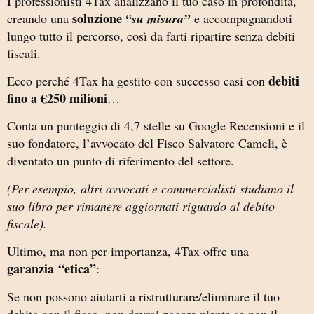
I professionisti 4Tax analizzano il tuo caso in profondità,
soluzione
creando una
“su misura”
e accompagnandoti
lungo tutto il percorso, così da farti ripartire senza debiti
fiscali.
debiti
Ecco perché 4Tax ha gestito con successo casi con
fino a €250 milioni
…
Conta un punteggio di 4,7 stelle su Google Recensioni e il
suo fondatore, l’avvocato del Fisco Salvatore Cameli, è
diventato un punto di riferimento del settore.
(Per esempio, altri avvocati e commercialisti studiano il
suo libro per rimanere aggiornati riguardo al debito
fiscale).
Ultimo, ma non per importanza, 4Tax offre una
garanzia
“etica”
:
Se non possono aiutarti a ristrutturare/eliminare il tuo
debito con il fisco, non dovrai pagare niente se non il