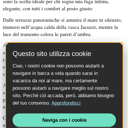
sono la scelta ideale per chi sogna una fuga intima,
elegante, con tutti i comfort al posto giusto.
Dalle terrazze panoramiche si ammira il mare in silenzio,
immersi nell’acqua calda della vasca Jacuzzi, mentre la
luce del tramonto colora le pareti d’ambra.
All’interno, ambienti ampi e luminosi, divisi in due spazi
separati per garantire il massimo della privacy. I bagni —
Questo sito utilizza cookie
rifiniti con cementine tipiche salentine — alternano vasca
Ciao, i nostri cookie non possono aiutarti a
e doccia, in un perfetto equilibrio tra tradizione e design
contemporaneo.
navigare in barca a vela quando sarai in
vacanza da noi al mare, ma certamente
Superior
Suite
Anche le
e le
classiche offrono terrazze
possono aiutarti a navigare meglio sul nostro
solarium riservate, lettini, gazebo e ingressi indipendenti,
sito. Perché ciò accada, però, abbiamo bisogno
per chi ama l’idea di una casa privata immersa nella
del tuo consenso.
Approfondisci
natura, ma con il comfort di un hotel di alto livello.
Che si scelga una colazione lenta all’ombra degli ulivi o
Naviga con i cookie
una tisana serale con le cicale di sottofondo, ogni suite è