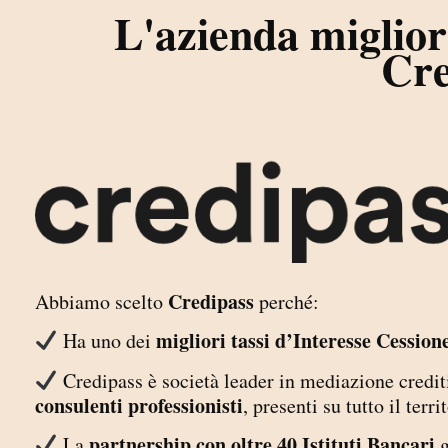
L'azienda migliore
Cre
Credipass
Abbiamo scelto
perché:
migliori tassi d’Interesse Cessione
Ha uno dei
Credipass è società leader in mediazione creditiz
consulenti professionisti
, presenti su tutto il terr
partnership con oltre 40 Istituti Bancari
La
g