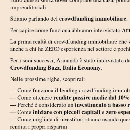
imprenditoriali.
crowdfunding immobiliare
Stiamo parlando del
.
Ar
Per capire come funziona abbiamo intervistato
La prima realtà di crowdfunding immobiliare che vu
anche a chi ha ZERO esperienza nel settore e poch
Per i suoi successi, Armando è stato intervistato d
Crowdfunding Buzz
Italia Economy
,
.
Nelle prossime righe, scoprirai:
— Come funziona il lending crowdfunding immobi
rendite passive medie dal 10
— Come ottenere
investimento a basso r
— Perché è considerato un
niziare con piccoli capitali
zero espe
— Come i
e
— Come migliaia di investitori stanno usando que
rendita i propri risparmi.