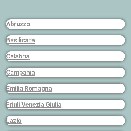
Abruzzo
Basilicata
Calabria
Campania
Emilia Romagna
Friuli Venezia Giulia
Lazio