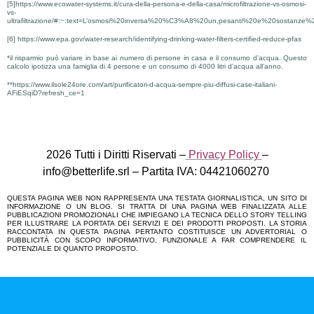
[5]https://www.ecowater-systems.it/cura-della-persona-e-della-casa/microfiltrazione-vs-osmosi-
vs-
ultrafiltrazione/#:~:text=L’osmosi%20inversa%20%C3%A8%20un,pesanti%20e%20sostanze%2
[6] https://www.epa.gov/water-research/identifying-drinking-water-filters-certified-reduce-pfas
*il risparmio può variare in base ai numero di persone in casa e il consumo d’acqua. Questo
calcolo ipotizza una famiglia di 4 persone e un consumo di 4000 litri d’acqua all’anno.
**https://www.ilsole24ore.com/art/purificatori-d-acqua-sempre-piu-diffusi-case-italiani-
AFiESqiD?refresh_ce=1
2026 Tutti i Diritti Riservati –
Privacy Policy
–
info@betterlife.srl – Partita IVA: 04421060270
QUESTA PAGINA WEB NON RAPPRESENTA UNA TESTATA GIORNALISTICA, UN SITO DI
INFORMAZIONE O UN BLOG. SI TRATTA DI UNA PAGINA WEB FINALIZZATA ALLE
PUBBLICAZIONI PROMOZIONALI CHE IMPIEGANO LA TECNICA DELLO STORY TELLING
PER ILLUSTRARE LA PORTATA DEI SERVIZI E DEI PRODOTTI PROPOSTI. LA STORIA
RACCONTATA IN QUESTA PAGINA PERTANTO COSTITUISCE UN ADVERTORIAL O
PUBBLICITÀ CON SCOPO INFORMATIVO, FUNZIONALE A FAR COMPRENDERE IL
POTENZIALE DI QUANTO PROPOSTO.