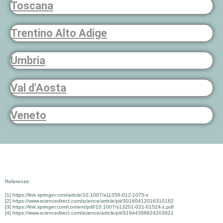
Toscana
Trentino Alto Adige
Umbria
Val d'Aosta
Veneto
Referenze:
[1] https://link.springer.com/article/10.1007/s11356-012-1075-x
[2] https://www.sciencedirect.com/science/article/pii/S0160412016310182
[3] https://link.springer.com/content/pdf/10.1007/s13201-021-01524-z.pdf
[4] https://www.sciencedirect.com/science/article/pii/S1944398624203921