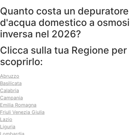
Quanto costa un depuratore
d'acqua domestico a osmosi
inversa nel 2026?
Clicca sulla tua Regione per
scoprirlo:
Abruzzo
Basilicata
Calabria
Campania
Emilia Romagna
Friuli Venezia Giulia
Lazio
Liguria
Lombardia