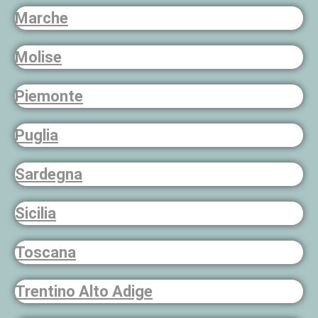
Marche
Molise
Piemonte
Puglia
Sardegna
Sicilia
Toscana
Trentino Alto Adige