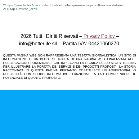
**https://www.ilsole24ore.com/art/purificatori-d-acqua-sempre-piu-diffusi-case-italiani-
AFiESqiD?refresh_ce=1
2026 Tutti i Diritti Riservati –
Privacy Policy
–
info@betterlife.srl – Partita IVA: 04421060270
QUESTA PAGINA WEB NON RAPPRESENTA UNA TESTATA GIORNALISTICA, UN SITO DI
INFORMAZIONE O UN BLOG. SI TRATTA DI UNA PAGINA WEB FINALIZZATA ALLE
PUBBLICAZIONI PROMOZIONALI CHE IMPIEGANO LA TECNICA DELLO STORY TELLING
PER ILLUSTRARE LA PORTATA DEI SERVIZI E DEI PRODOTTI PROPOSTI. LA STORIA
RACCONTATA IN QUESTA PAGINA PERTANTO COSTITUISCE UN ADVERTORIAL O
PUBBLICITÀ CON SCOPO INFORMATIVO, FUNZIONALE A FAR COMPRENDERE IL
POTENZIALE DI QUANTO PROPOSTO.