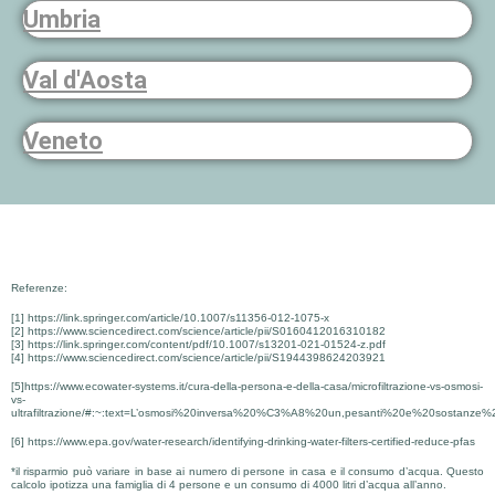
Umbria
Val d'Aosta
Veneto
Referenze:
[1] https://link.springer.com/article/10.1007/s11356-012-1075-x
[2] https://www.sciencedirect.com/science/article/pii/S0160412016310182
[3] https://link.springer.com/content/pdf/10.1007/s13201-021-01524-z.pdf
[4] https://www.sciencedirect.com/science/article/pii/S1944398624203921
[5]https://www.ecowater-systems.it/cura-della-persona-e-della-casa/microfiltrazione-vs-osmosi-
vs-
ultrafiltrazione/#:~:text=L’osmosi%20inversa%20%C3%A8%20un,pesanti%20e%20sostanze%2
[6] https://www.epa.gov/water-research/identifying-drinking-water-filters-certified-reduce-pfas
*il risparmio può variare in base ai numero di persone in casa e il consumo d’acqua. Questo
calcolo ipotizza una famiglia di 4 persone e un consumo di 4000 litri d’acqua all’anno.