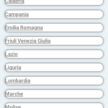
Calabria
Campania
Emilia Romagna
Friuli Venezia Giulia
Lazio
Liguria
Lombardia
Marche
Molise