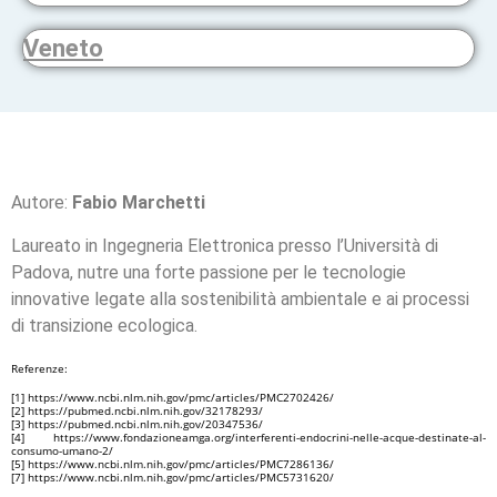
Veneto
Autore:
Fabio Marchetti
Laureato in Ingegneria Elettronica presso l’Università di
Padova, nutre una forte passione per le tecnologie
innovative legate alla sostenibilità ambientale e ai processi
di transizione ecologica.
Referenze:
[1] https://www.ncbi.nlm.nih.gov/pmc/articles/PMC2702426/
[2] https://pubmed.ncbi.nlm.nih.gov/32178293/
[3] https://pubmed.ncbi.nlm.nih.gov/20347536/
[4] https://www.fondazioneamga.org/interferenti-endocrini-nelle-acque-destinate-al-
consumo-umano-2/
[5] https://www.ncbi.nlm.nih.gov/pmc/articles/PMC7286136/
[7] https://www.ncbi.nlm.nih.gov/pmc/articles/PMC5731620/