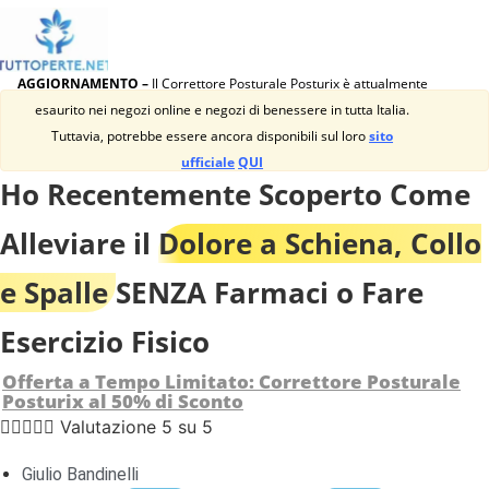
AGGIORNAMENTO –
Il Correttore Posturale Posturix è attualmente
esaurito nei negozi online e negozi di benessere in tutta Italia.
Tuttavia, potrebbe essere ancora disponibili sul loro
sito
ufficiale
QUI
Ho Recentemente Scoperto Come
Alleviare il
Dolore a Schiena, Collo
e Spalle
SENZA Farmaci o Fare
Esercizio Fisico
Offerta a Tempo Limitato: Correttore Posturale
Posturix al 50% di Sconto





Valutazione 5 su 5
Giulio Bandinelli