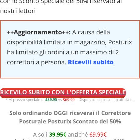
con lo Sconto Speciale del 50% riservato ai
nostri lettori
++Aggiornamento++:
A causa della
disponibilità limitata in magazzino, Posturix
ha limitato gli ordini a un massimo di 2
correttori a persona.
Ricevili subito
RICEVILO SUBITO CON L'OFFERTA SPECIALE
* Al prezzo speciale di
$39.95
vs
$69.99
– Disponibili solo sul sito ufficiale.
Solo ordinando OGGI riceverai il Correttore
Posturale Posturix Scontato del 50%
A soli
39.95€
anziché
69.99€