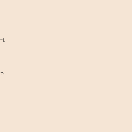
ri.
to