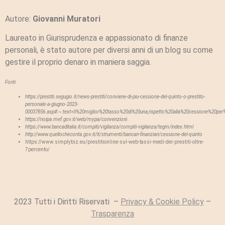
Autore:
Giovanni Muratori
Laureato in Giurisprudenza e appassionato di finanze
personali, è stato autore per diversi anni di un blog su come
gestire il proprio denaro in maniera saggia.
Fonti
https://prestiti.segugio.it/news-prestiti/conviene-di-piu-cessione-del-quinto-o-prestito-
personale-a-giugno-2023-
00037856.asp#:~:text=Il%20miglior%20tasso%20di%20una,rispetto%20alla%20cessione%20per%
https://noipa.mef.gov.it/web/mypa/convenzioni
https://www.bancaditalia.it/compiti/vigilanza/compiti-vigilanza/tegm/index.html
http://www.quellocheconta.gov.it/it/strumenti/bancari-finanziari/cessione-del-quinto
https://www.simplybiz.eu/prestitionline-sul-web-tassi-medi-dei-prestiti-oltre-
7percento/
2023 Tutti i Diritti Riservati –
Privacy & Cookie Policy
–
Trasparenza