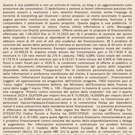
Questa è una pubblicità e non un articolo di notizie, un blog o un aggiornamento sulla
protezione dei consumatori. Ci dedichiamo a portare ai lettori informazioni preziose che
possono aiutarli a realizzare i loro obiettivi finanziari, tramite anche l’impiego di
tecniche di storytelling per illustrare i servizi proposti. Le storie raccontate in questa
pagina pertanto costituiscono una pubblicità con scopo informativo, funziona a far
comprendere il potenziale di quanto proposto. Questa pagina è una pubblicità. Ci
auguriamo che troviate la nostra risorsa online informativa e utile. Messaggio
pubblicitario con finalità promozionale. Offerta valida per le proposte di finanziamento
effettuate dal 1.08.2023 fino al 31.10.2023 per: A) il prodotto di cessione del quinto
dello stipendio e riservata ai dipendenti di amministrazioni pubbliche e statali che
abbiano meno di 45 anni di età alla scadenza del finanziamento. B) Il prodotto di
cessione del quinto della pensione è riservata ai pensionati con meno di 60 anni di età
alla scadenza del finanziamento. Esempio rappresentativo: importo totale del credito
pari a 25.000,33 €; importo totale dovuto dal Consumatore pari a 33.118,00 € da
restituire in 120 rate mensili da 276 € cadauna. TAEG: 6,08%. Costo totale del credito
8.179,76 € composto da interessi pari a 8.161,67 € nella misura del 5,90% di TAN (tasso
fisso) e oneri fiscali pari a 18,00 €. le condizioni contrattuali di offerta al pubblico si
rinvia al Documento informativo sul prodotto “Cessione del quinto dello stipendio”
disponibile nella sezione “Trasparenza”. Per le condizioni personalizzate, sulla base
delle informazioni e preferenze manifestate dal cliente, è necessario far riferimento al
documento “Informazioni Europee di base sul credito ai consumatori”,. Finanziamenti
soggetti ad approvazione ed erogazione dell’istituto erogante. TAEG massimo pari al
“tasso soglia” trimestralmente definito dal Ministero dell’Economia delle Finanze ai
sensi della Legge 7 marzo 1996, n. 108 – Disposizioni in materia di usura, relativamente
alla categoria “Prestiti contro cessione del quinto dello stipendio” che per il quarto
trimestre 2023 è 20,8750% per importi fino ad € 15.000,00, 16,0000% per importi oltre €
15.000,00. La DURATA del prestito può variare da 24 a 120 mesi. La Convenzione per i
pensionati Inps,ex-Inpdap,ex-Enpals,ex-Ipost e la convenzione Noipa per dipendenti
statali è stata sottoscritta dalla mandante (ente finanziatore) La presente promozione
è effettuata da Adriaprest S.R.L. Sede Legale Via Martiri dei Lager 60 Perugia Tel.
0755001752 Codice Fiscale e Partita Iva 03591370543 iscritta nell’Elenco tenuto
dall’O.A.M. al n. A11465, opera quale Agente in attività finanziaria monomandatario per
il prodotto Finanziamenti contro cessione del quinto dello stipendio/pensione o delega
di pagamento. Per informazioni economiche e contrattuali sui prodotti fornisce
gratuitamente: (i) il modello delle Informazioni Europee di Base sul credito ai
consumatori (Secci), (ii) la guida ABF, (iii) la guida sul credito ai consumatori, (iv) su