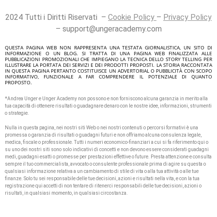
2024 Tutti i Diritti Riservati –
Cookie Policy
–
Privacy Policy
– support@ungeracademy.com
QUESTA PAGINA WEB NON RAPPRESENTA UNA TESTATA GIORNALISTICA, UN SITO DI
INFORMAZIONE O UN BLOG. SI TRATTA DI UNA PAGINA WEB FINALIZZATA ALLE
PUBBLICAZIONI PROMOZIONALI CHE IMPIEGANO LA TECNICA DELLO STORY TELLING PER
ILLUSTRARE LA PORTATA DEI SERVIZI E DEI PRODOTTI PROPOSTI. LA STORIA RACCONTATA
IN QUESTA PAGINA PERTANTO COSTITUISCE UN ADVERTORIAL O PUBBLICITÀ CON SCOPO
INFORMATIVO, FUNZIONALE A FAR COMPRENDERE IL POTENZIALE DI QUANTO
PROPOSTO.
*Andrea Unger e Unger Academy non possono e non forniscono alcuna garanzia in merito alla
tua capacità di ottenere risultati o guadagnare denaro con le nostre idee, informazioni, strumenti
o strategie.
Nulla in questa pagina, nei nostri siti Web o nei nostri contenuti o percorsi formativi è una
promessa o garanzia di risultati o guadagni futuri e non offriamo alcuna consulenza legale,
medica, fiscale o professionale. Tutti i numeri economico-finanziari a cui si fa riferimento qui o
su uno dei nostri siti sono solo indicativi di concetti e non devono essere considerati guadagni
medi, guadagni esatti o promesse per prestazioni effettive o future. Presta attenzione e consulta
sempre il tuo commercialista, avvocato o consulente professionale prima di agire su questa o
qualsiasi informazione relativa a un cambiamento di stile di vita o alla tua attività o alle tue
finanze. Solo tu sei responsabile delle tue decisioni, azioni e risultati nella vita, e con la tua
registrazione qui accetti di non tentare di ritenerci responsabili delle tue decisioni, azioni o
risultati, in qualsiasi momento, in qualsiasi circostanza.