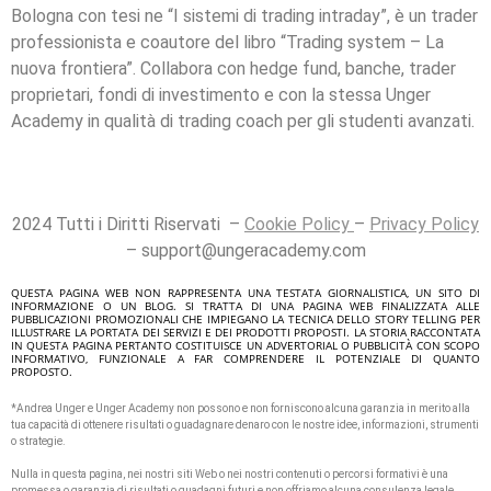
Bologna con tesi ne “I sistemi di trading intraday”, è un trader
professionista e coautore del libro “Trading system – La
nuova frontiera”. Collabora con hedge fund, banche, trader
proprietari, fondi di investimento e con la stessa Unger
Academy in qualità di trading coach per gli studenti avanzati.
2024 Tutti i Diritti Riservati –
Cookie Policy
–
Privacy Policy
– support@ungeracademy.com
QUESTA PAGINA WEB NON RAPPRESENTA UNA TESTATA GIORNALISTICA, UN SITO DI
INFORMAZIONE O UN BLOG. SI TRATTA DI UNA PAGINA WEB FINALIZZATA ALLE
PUBBLICAZIONI PROMOZIONALI CHE IMPIEGANO LA TECNICA DELLO STORY TELLING PER
ILLUSTRARE LA PORTATA DEI SERVIZI E DEI PRODOTTI PROPOSTI. LA STORIA RACCONTATA
IN QUESTA PAGINA PERTANTO COSTITUISCE UN ADVERTORIAL O PUBBLICITÀ CON SCOPO
INFORMATIVO, FUNZIONALE A FAR COMPRENDERE IL POTENZIALE DI QUANTO
PROPOSTO.
*Andrea Unger e Unger Academy non possono e non forniscono alcuna garanzia in merito alla
tua capacità di ottenere risultati o guadagnare denaro con le nostre idee, informazioni, strumenti
o strategie.
Nulla in questa pagina, nei nostri siti Web o nei nostri contenuti o percorsi formativi è una
promessa o garanzia di risultati o guadagni futuri e non offriamo alcuna consulenza legale,