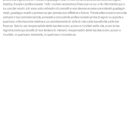
medica, fiscale o professionale. Tutti i numeri economico-finanziari a cui si fa riferimento qui o
su uno dei nostri siti sono solo indicativi di concetti e non devono essere considerati guadagni
medi, guadagni esatti o promesse per prestazioni effettive o future. Presta attenzione e consulta
sempre il tuo commercialista, avvocato o consulente professionale prima di agire su questa o
qualsiasi informazione relativa a un cambiamento di stile di vita o alla tua attività o alle tue
finanze. Solo tu sei responsabile delle tue decisioni, azioni e risultati nella vita, e con la tua
registrazione qui accetti di non tentare di ritenerci responsabili delle tue decisioni, azioni o
risultati, in qualsiasi momento, in qualsiasi circostanza.