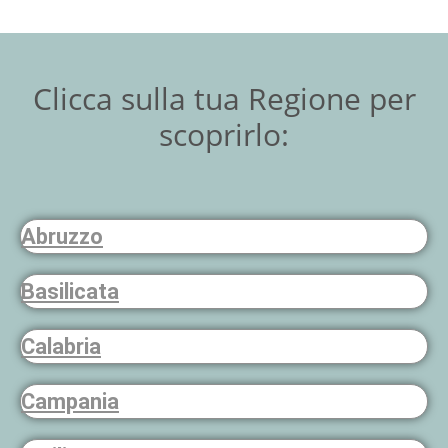
Clicca sulla tua Regione per
scoprirlo:
Abruzzo
Basilicata
Calabria
Campania