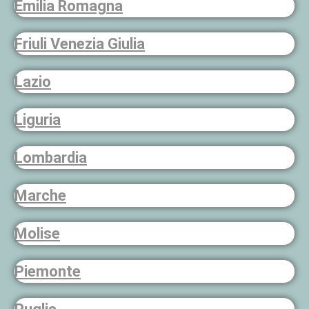
Emilia Romagna
Friuli Venezia Giulia
Lazio
Liguria
Lombardia
Marche
Molise
Piemonte