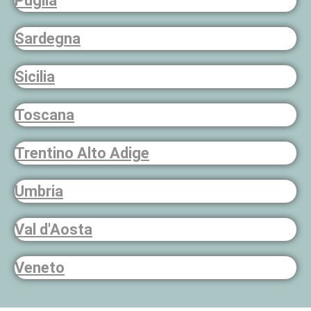
Puglia
Sardegna
Sicilia
Toscana
Trentino Alto Adige
Umbria
Val d'Aosta
Veneto