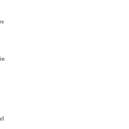
re
in
el