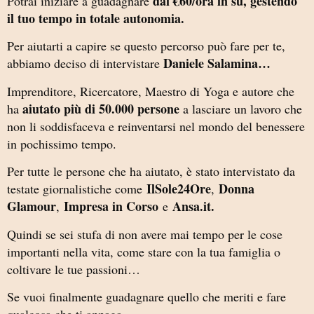
dai €60/ora in sù, gestendo
Potrai iniziare a guadagnare
il tuo tempo in totale autonomia.
Per aiutarti a capire se questo percorso può fare per te,
Daniele Salamina…
abbiamo deciso di intervistare
Imprenditore, Ricercatore, Maestro di Yoga e autore che
aiutato più di 50.000 persone
ha
a lasciare un lavoro che
non li soddisfaceva e reinventarsi nel mondo del benessere
in pochissimo tempo.
Per tutte le persone che ha aiutato, è stato intervistato da
IlSole24Ore
Donna
testate giornalistiche come
,
Glamour
Impresa in Corso
Ansa.it.
,
e
Quindi se sei stufa di non avere mai tempo per le cose
importanti nella vita, come stare con la tua famiglia o
coltivare le tue passioni…
Se vuoi finalmente guadagnare quello che meriti e fare
qualcosa che ti appaga…