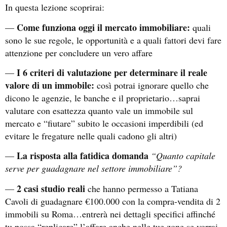
In questa lezione scoprirai:
Come funziona oggi il mercato immobiliare:
—
quali
sono le sue regole, le opportunità e a quali fattori devi fare
attenzione per concludere un vero affare
I 6 criteri di valutazione per determinare il reale
—
valore di un immobile:
così potrai ignorare quello che
dicono le agenzie, le banche e il proprietario…saprai
valutare con esattezza quanto vale un immobile sul
mercato e “fiutare” subito le occasioni imperdibili (ed
evitare le fregature nelle quali cadono gli altri)
La risposta alla fatidica domanda
—
“Quanto capitale
serve per guadagnare nel settore immobiliare”?
2 casi studio reali
—
che hanno permesso a Tatiana
Cavoli di guadagnare €100.000 con la compra-vendita di 2
immobili su Roma…entrerà nei dettagli specifici affinché
tu possa “replicare” l’affare anche nelle tue zone se vorrai