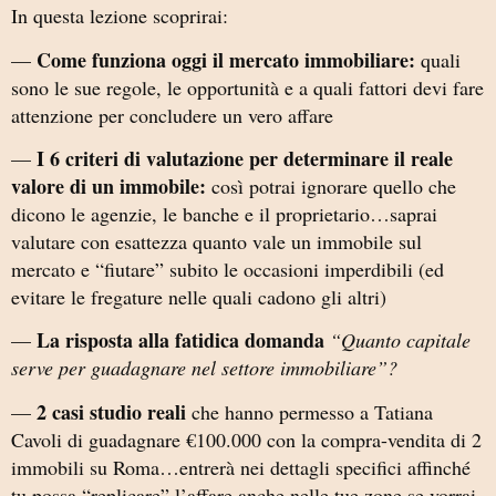
In questa lezione scoprirai:
Come funziona oggi il mercato immobiliare:
—
quali
sono le sue regole, le opportunità e a quali fattori devi fare
attenzione per concludere un vero affare
I 6 criteri di valutazione per determinare il reale
—
valore di un immobile:
così potrai ignorare quello che
dicono le agenzie, le banche e il proprietario…saprai
valutare con esattezza quanto vale un immobile sul
mercato e “fiutare” subito le occasioni imperdibili (ed
evitare le fregature nelle quali cadono gli altri)
La risposta alla fatidica domanda
—
“Quanto capitale
serve per guadagnare nel settore immobiliare”?
2 casi studio reali
—
che hanno permesso a Tatiana
Cavoli di guadagnare €100.000 con la compra-vendita di 2
immobili su Roma…entrerà nei dettagli specifici affinché
tu possa “replicare” l’affare anche nelle tue zone se vorrai