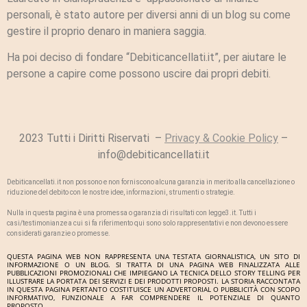
personali, è stato autore per diversi anni di un blog su come
gestire il proprio denaro in maniera saggia.
Ha poi deciso di fondare “Debiticancellati.it”, per aiutare le
persone a capire come possono uscire dai propri debiti.
2023 Tutti i Diritti Riservati –
Privacy & Cookie Policy
–
info@debiticancellati.it
Debiticancellati.it non possono e non forniscono alcuna garanzia in merito alla cancellazione o
riduzione del debito con le nostre idee, informazioni, strumenti o strategie.
Nulla in questa pagina è una promessa o garanzia di risultati con legge3.it. Tutti i
casi/testimonianze a cui si fa riferimento qui sono solo rappresentativi e non devono essere
considerati garanzie o promesse.
QUESTA PAGINA WEB NON RAPPRESENTA UNA TESTATA GIORNALISTICA, UN SITO DI
INFORMAZIONE O UN BLOG. SI TRATTA DI UNA PAGINA WEB FINALIZZATA ALLE
PUBBLICAZIONI PROMOZIONALI CHE IMPIEGANO LA TECNICA DELLO STORY TELLING PER
ILLUSTRARE LA PORTATA DEI SERVIZI E DEI PRODOTTI PROPOSTI. LA STORIA RACCONTATA
IN QUESTA PAGINA PERTANTO COSTITUISCE UN ADVERTORIAL O PUBBLICITÀ CON SCOPO
INFORMATIVO, FUNZIONALE A FAR COMPRENDERE IL POTENZIALE DI QUANTO
PROPOSTO.