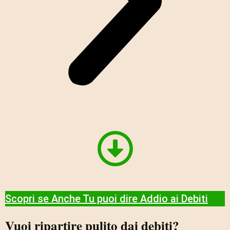
Scopri se Anche Tu puoi dire Addio ai Debiti​
Vuoi ripartire pulito dai debiti?