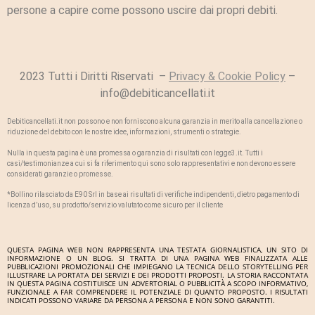
persone a capire come possono uscire dai propri debiti.
2023 Tutti i Diritti Riservati –
Privacy & Cookie Policy
–
info@debiticancellati.it
Debiticancellati.it non possono e non forniscono alcuna garanzia in merito alla cancellazione o
riduzione del debito con le nostre idee, informazioni, strumenti o strategie.
Nulla in questa pagina è una promessa o garanzia di risultati con legge3.it. Tutti i
casi/testimonianze a cui si fa riferimento qui sono solo rappresentativi e non devono essere
considerati garanzie o promesse.
*Bollino rilasciato da E90 Srl in base ai risultati di verifiche indipendenti, dietro pagamento di
licenza d’uso, su prodotto/servizio valutato come sicuro per il cliente
QUESTA PAGINA WEB NON RAPPRESENTA UNA TESTATA GIORNALISTICA, UN SITO DI
INFORMAZIONE O UN BLOG. SI TRATTA DI UNA PAGINA WEB FINALIZZATA ALLE
PUBBLICAZIONI PROMOZIONALI CHE IMPIEGANO LA TECNICA DELLO STORYTELLING PER
ILLUSTRARE LA PORTATA DEI SERVIZI E DEI PRODOTTI PROPOSTI. LA STORIA RACCONTATA
IN QUESTA PAGINA COSTITUISCE UN ADVERTORIAL O PUBBLICITÀ A SCOPO INFORMATIVO,
FUNZIONALE A FAR COMPRENDERE IL POTENZIALE DI QUANTO PROPOSTO. I RISULTATI
INDICATI POSSONO VARIARE DA PERSONA A PERSONA E NON SONO GARANTITI.