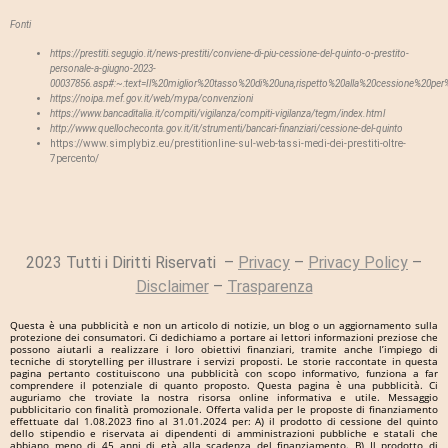
Fonti
https://prestiti.segugio.it/news-prestiti/conviene-di-piu-cessione-del-quinto-o-prestito-
personale-a-giugno-2023-
00037856.asp#:~:text=Il%20miglior%20tasso%20di%20una,rispetto%20alla%20cessione%20per%
https://noipa.mef.gov.it/web/mypa/convenzioni
https://www.bancaditalia.it/compiti/vigilanza/compiti-vigilanza/tegm/index.html
http://www.quellocheconta.gov.it/it/strumenti/bancari-finanziari/cessione-del-quinto
https://www.simplybiz.eu/prestitionline-sul-web-tassi-medi-dei-prestiti-oltre-
7percento/
2023 Tutti i Diritti Riservati –
Privacy
–
Privacy Policy
–
Disclaimer
–
Trasparenza
Questa è una pubblicità e non un articolo di notizie, un blog o un aggiornamento sulla
protezione dei consumatori. Ci dedichiamo a portare ai lettori informazioni preziose che
possono aiutarli a realizzare i loro obiettivi finanziari, tramite anche l’impiego di
tecniche di storytelling per illustrare i servizi proposti. Le storie raccontate in questa
pagina pertanto costituiscono una pubblicità con scopo informativo, funziona a far
comprendere il potenziale di quanto proposto. Questa pagina è una pubblicità. Ci
auguriamo che troviate la nostra risorsa online informativa e utile. Messaggio
pubblicitario con finalità promozionale. Offerta valida per le proposte di finanziamento
effettuate dal 1.08.2023 fino al 31.01.2024 per: A) il prodotto di cessione del quinto
dello stipendio e riservata ai dipendenti di amministrazioni pubbliche e statali che
abbiano meno di 45 anni di età alla scadenza del finanziamento. B) Il prodotto di