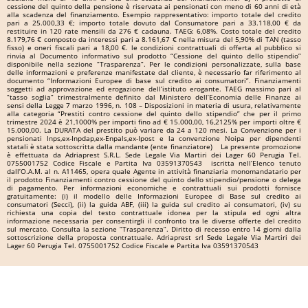
cessione del quinto della pensione è riservata ai pensionati con meno di 60 anni di età
alla scadenza del finanziamento. Esempio rappresentativo: importo totale del credito
pari a 25.000,33 €; importo totale dovuto dal Consumatore pari a 33.118,00 € da
restituire in 120 rate mensili da 276 € cadauna. TAEG: 6,08%. Costo totale del credito
8.179,76 € composto da interessi pari a 8.161,67 € nella misura del 5,90% di TAN (tasso
fisso) e oneri fiscali pari a 18,00 €. le condizioni contrattuali di offerta al pubblico si
rinvia al Documento informativo sul prodotto “Cessione del quinto dello stipendio”
disponibile nella sezione “Trasparenza”. Per le condizioni personalizzate, sulla base
delle informazioni e preferenze manifestate dal cliente, è necessario far riferimento al
documento “Informazioni Europee di base sul credito ai consumatori”. Finanziamenti
soggetti ad approvazione ed erogazione dell’istituto erogante. TAEG massimo pari al
“tasso soglia” trimestralmente definito dal Ministero dell’Economia delle Finanze ai
sensi della Legge 7 marzo 1996, n. 108 – Disposizioni in materia di usura, relativamente
alla categoria “Prestiti contro cessione del quinto dello stipendio” che per il primo
trimestre 2024 è 21,1000% per importi fino ad € 15.000,00, 16,2125% per importi oltre €
15.000,00. La DURATA del prestito può variare da 24 a 120 mesi. La Convenzione per i
pensionati Inps,ex-Inpdap,ex-Enpals,ex-Ipost e la convenzione Noipa per dipendenti
statali è stata sottoscritta dalla mandante (ente finanziatore) La presente promozione
è effettuata da Adriaprest S.R.L. Sede Legale Via Martiri dei Lager 60 Perugia Tel.
0755001752 Codice Fiscale e Partita Iva 03591370543 iscritta nell’Elenco tenuto
dall’O.A.M. al n. A11465, opera quale Agente in attività finanziaria monomandatario per
il prodotto Finanziamenti contro cessione del quinto dello stipendio/pensione o delega
di pagamento. Per informazioni economiche e contrattuali sui prodotti fornisce
gratuitamente: (i) il modello delle Informazioni Europee di Base sul credito ai
consumatori (Secci), (ii) la guida ABF, (iii) la guida sul credito ai consumatori, (iv) su
richiesta una copia del testo contrattuale idonea per la stipula ed ogni altra
informazione necessaria per consentirgli il confronto tra le diverse offerte del credito
sul mercato. Consulta la sezione “Trasparenza”. Diritto di recesso entro 14 giorni dalla
sottoscrizione della proposta contrattuale. Adriaprest srl Sede Legale Via Martiri dei
Lager 60 Perugia Tel. 0755001752 Codice Fiscale e Partita Iva 03591370543