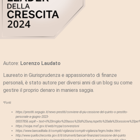
Autore:
Lorenzo Laudato
Laureato in Giurisprudenza e appassionato di finanze
personali, è stato autore per diversi anni di un blog su come
gestire il proprio denaro in maniera saggia.
*Fonti
https://prestiti.segugio.it/news-prestiti/conviene-di-piu-cessione-del-quinto-o-prestito-
personale-a-giugno-2023-
00037856.asp#:~:text=Il%20miglior%20tasso%20di%20una,rispetto%20alla%20cessione%20per%
https://noipa.mef.gov.it/web/mypa/convenzioni
https://www.bancaditalia.it/compiti/vigilanza/compiti-vigilanza/tegm/index.html
http://www.quellocheconta.gov.it/it/strumenti/bancari-finanziari/cessione-del-quinto