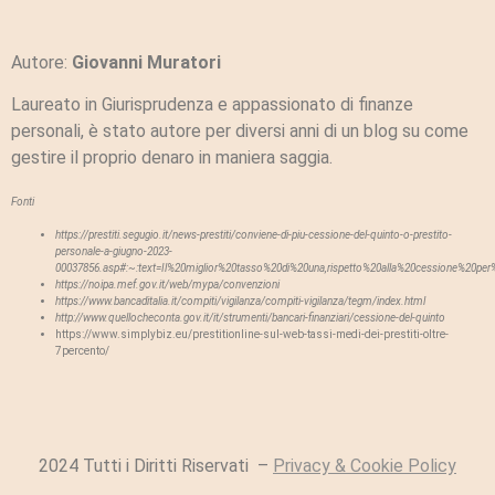
Autore:
Giovanni Muratori
Laureato in Giurisprudenza e appassionato di finanze
personali, è stato autore per diversi anni di un blog su come
gestire il proprio denaro in maniera saggia.
Fonti
https://prestiti.segugio.it/news-prestiti/conviene-di-piu-cessione-del-quinto-o-prestito-
personale-a-giugno-2023-
00037856.asp#:~:text=Il%20miglior%20tasso%20di%20una,rispetto%20alla%20cessione%20per%
https://noipa.mef.gov.it/web/mypa/convenzioni
https://www.bancaditalia.it/compiti/vigilanza/compiti-vigilanza/tegm/index.html
http://www.quellocheconta.gov.it/it/strumenti/bancari-finanziari/cessione-del-quinto
https://www.simplybiz.eu/prestitionline-sul-web-tassi-medi-dei-prestiti-oltre-
7percento/
2024 Tutti i Diritti Riservati –
Privacy & Cookie Policy