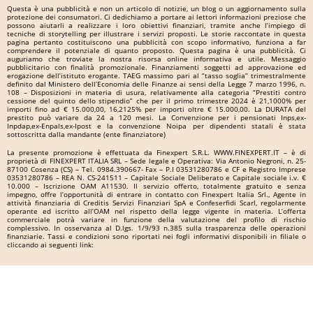
Questa è una pubblicità e non un articolo di notizie, un blog o un aggiornamento sulla
protezione dei consumatori. Ci dedichiamo a portare ai lettori informazioni preziose che
possono aiutarli a realizzare i loro obiettivi finanziari, tramite anche l’impiego di
tecniche di storytelling per illustrare i servizi proposti. Le storie raccontate in questa
pagina pertanto costituiscono una pubblicità con scopo informativo, funziona a far
comprendere il potenziale di quanto proposto. Questa pagina è una pubblicità. Ci
auguriamo che troviate la nostra risorsa online informativa e utile. Messaggio
pubblicitario con finalità promozionale. Finanziamenti soggetti ad approvazione ed
erogazione dell’istituto erogante. TAEG massimo pari al “tasso soglia” trimestralmente
definito dal Ministero dell’Economia delle Finanze ai sensi della Legge 7 marzo 1996, n.
108 – Disposizioni in materia di usura, relativamente alla categoria “Prestiti contro
cessione del quinto dello stipendio” che per il primo trimestre 2024 è 21,1000% per
importi fino ad € 15.000,00, 16,2125% per importi oltre € 15.000,00. La DURATA del
prestito può variare da 24 a 120 mesi. La Convenzione per i pensionati Inps,ex-
Inpdap,ex-Enpals,ex-Ipost e la convenzione Noipa per dipendenti statali è stata
sottoscritta dalla mandante (ente finanziatore)
La presente promozione è effettuata da Finexpert S.R.L. WWW.FINEXPERT.IT – è di
proprietà di FINEXPERT ITALIA SRL – Sede legale e Operativa: Via Antonio Negroni, n. 25-
87100 Cosenza (CS) – Tel. 0984.390667- Fax – P.I 03531280786 e CF e Registro Imprese
03531280786 – REA N. CS-241511 – Capitale Sociale Deliberato e Capitale sociale i.v. €
10.000 – Iscrizione OAM A11530. Il servizio offerto, totalmente gratuito e senza
impegno, offre l’opportunità di entrare in contatto con Finexpert Italia Srl., Agente in
attività finanziaria di Creditis Servizi Finanziari SpA e Confeserfidi Scarl, regolarmente
operante ed iscritto all’OAM nel rispetto della legge vigente in materia. L’offerta
commerciale potrà variare in funzione della valutazione del profilo di rischio
complessivo. In osservanza al D.lgs. 1/9/93 n.385 sulla trasparenza delle operazioni
finanziarie. Tassi e condizioni sono riportati nei fogli informativi disponibili in filiale o
cliccando ai seguenti link: