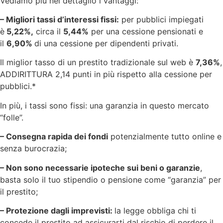
Vediamo più nel dettaglio i vantaggi:
– Migliori tassi d’interessi fissi:
per pubblici impiegati
è
5,22%,
circa il
5,44%
per una cessione pensionati e
il
6,90%
di una cessione per dipendenti privati.
Il miglior tasso di un prestito tradizionale sul web è
7,36%
,
ADDIRITTURA 2,14 punti in più rispetto alla cessione per
pubblici.*
In più, i tassi sono fissi: una garanzia in questo mercato
“folle”.
– Consegna rapida dei fondi
potenzialmente tutto online e
senza burocrazia;
– Non sono necessarie ipoteche sui beni o garanzie
,
basta solo il tuo stipendio o pensione come “garanzia” per
il prestito;
– Protezione dagli imprevisti:
la legge obbliga chi ti
concede il prestito ad assicurarti dal rischio di perdere il