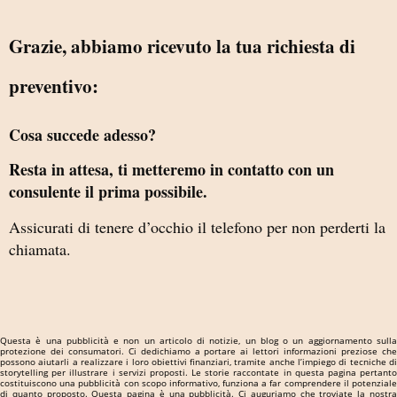
Grazie, abbiamo ricevuto la tua richiesta di
preventivo:
Cosa succede adesso?
Resta in attesa, ti metteremo in contatto con un
consulente il prima possibile.
Assicurati di tenere d’occhio il telefono per non perderti la
chiamata.
Questa è una pubblicità e non un articolo di notizie, un blog o un aggiornamento sulla
protezione dei consumatori. Ci dedichiamo a portare ai lettori informazioni preziose che
possono aiutarli a realizzare i loro obiettivi finanziari, tramite anche l’impiego di tecniche di
storytelling per illustrare i servizi proposti. Le storie raccontate in questa pagina pertanto
costituiscono una pubblicità con scopo informativo, funziona a far comprendere il potenziale
di quanto proposto. Questa pagina è una pubblicità. Ci auguriamo che troviate la nostra