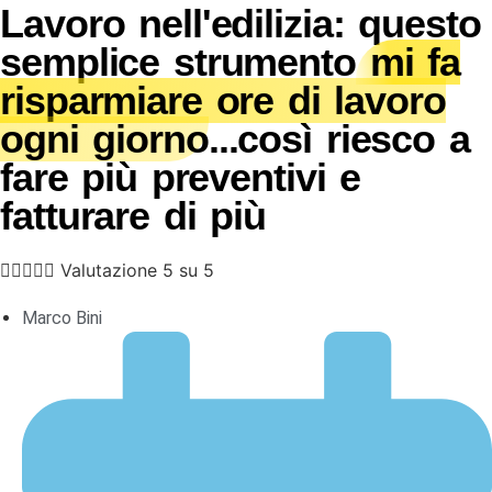
Lavoro nell'edilizia: questo
semplice strumento
mi fa
risparmiare ore di lavoro
ogni giorno
...così riesco a
fare più preventivi e
fatturare di più





Valutazione 5 su 5
Marco Bini