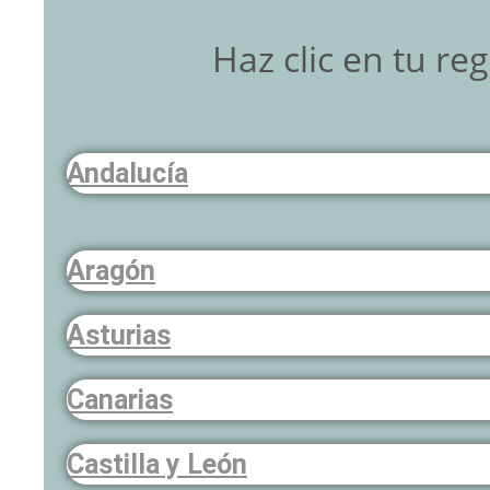
Haz clic en tu re
Andalucía
Aragón
Asturias
Canarias
Castilla y León