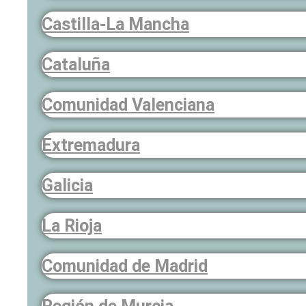
Castilla-La Mancha
Cataluña
Comunidad Valenciana
Extremadura
Galicia
La Rioja
Comunidad de Madrid