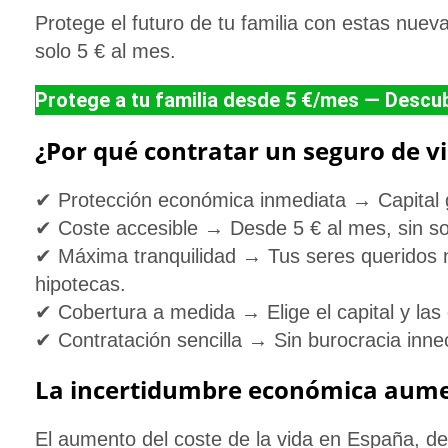
Protege el futuro de tu familia con estas nue
solo
5 € al mes
.
Protege a tu familia desde 5 €/mes — Descubr
¿Por qué contratar un seguro de v
✔
Protección económica inmediata
→ Capital g
✔
Coste accesible
→ Desde 5 € al mes, sin so
✔
Máxima tranquilidad
→ Tus seres queridos n
hipotecas.
✔
Cobertura a medida
→ Elige el capital y las
✔
Contratación sencilla
→ Sin burocracia innec
La incertidumbre económica aumen
El aumento del coste de la vida en España, de