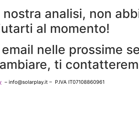
a nostra analisi, non ab
iutarti al momento!
a email nelle prossime s
ambiare, ti contatterem
y
– info@solarplay.it – P.IVA IT07108860961