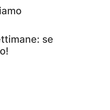
biamo
ettimane: se
o!