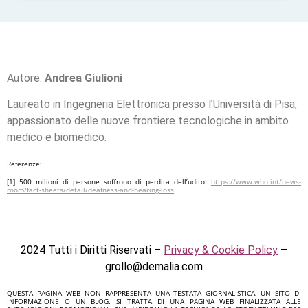
Autore:
Andrea Giulioni
Laureato in Ingegneria Elettronica presso l’Università di Pisa,
appassionato delle nuove frontiere tecnologiche in ambito
medico e biomedico.
Referenze:
[1]
500 milioni di persone soffrono di perdita dell’udito:
https://www.who.int/news-
room/fact-sheets/detail/deafness-and-hearing-loss
2024 Tutti i Diritti Riservati –
Privacy & Cookie Policy
–
grollo@demalia.com
QUESTA PAGINA WEB NON RAPPRESENTA UNA TESTATA GIORNALISTICA, UN SITO DI
INFORMAZIONE O UN BLOG. SI TRATTA DI UNA PAGINA WEB FINALIZZATA ALLE