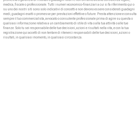
medica, fiscale o professionale. Tutti i numeri economico-finanziari a cui si fa riferimento qui o
su uno dei nostri siti sono solo indicativi di concetti e non devono essere considerati guadagni
medi, guadagni esatti o promesse per prestazioni effettive o future. Presta attenzione e consulta
sempre il tuo commercialista, avvocato o consulente professionale prima di agire su questa o
qualsiasi informazione relativa a un cambiamento di stile di vita o alla tua attività o alle tue
finanze. Solo tu sei responsabile delle tue decisioni, azioni e risultati nella vita, e con la tua
registrazione qui accetti di non tentare di ritenerci responsabili delle tue decisioni, azioni o
risultati, in qualsiasi momento, in qualsiasi circostanza.