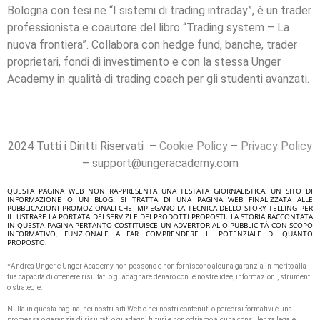
Bologna con tesi ne “I sistemi di trading intraday”, è un trader
professionista e coautore del libro “Trading system – La
nuova frontiera”. Collabora con hedge fund, banche, trader
proprietari, fondi di investimento e con la stessa Unger
Academy in qualità di trading coach per gli studenti avanzati.
2024 Tutti i Diritti Riservati –
Cookie Policy
–
Privacy Policy
– support@ungeracademy.com
QUESTA PAGINA WEB NON RAPPRESENTA UNA TESTATA GIORNALISTICA, UN SITO DI
INFORMAZIONE O UN BLOG. SI TRATTA DI UNA PAGINA WEB FINALIZZATA ALLE
PUBBLICAZIONI PROMOZIONALI CHE IMPIEGANO LA TECNICA DELLO STORY TELLING PER
ILLUSTRARE LA PORTATA DEI SERVIZI E DEI PRODOTTI PROPOSTI. LA STORIA RACCONTATA
IN QUESTA PAGINA PERTANTO COSTITUISCE UN ADVERTORIAL O PUBBLICITÀ CON SCOPO
INFORMATIVO, FUNZIONALE A FAR COMPRENDERE IL POTENZIALE DI QUANTO
PROPOSTO.
*Andrea Unger e Unger Academy non possono e non forniscono alcuna garanzia in merito alla
tua capacità di ottenere risultati o guadagnare denaro con le nostre idee, informazioni, strumenti
o strategie.
Nulla in questa pagina, nei nostri siti Web o nei nostri contenuti o percorsi formativi è una
promessa o garanzia di risultati o guadagni futuri e non offriamo alcuna consulenza legale,