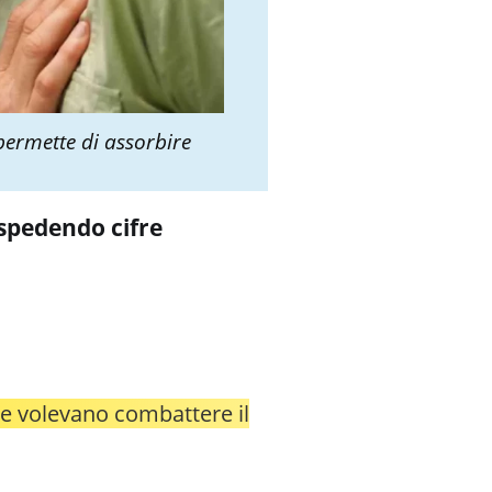
permette di assorbire
 spedendo cifre
e volevano combattere il