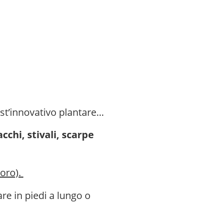
uest’innovativo plantare…
cchi, stivali, scarpe
voro).
re in piedi a lungo o