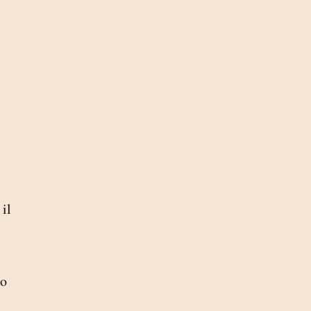
 il
to