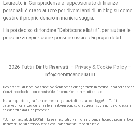
Laureato in Giurisprudenza e appassionato di finanze
personali, è stato autore per diversi anni di un blog su come
gestire il proprio denaro in maniera saggia.
Ha poi deciso di fondare “Debiticancellati.it”, per aiutare le
persone a capire come possono uscire dai propri debiti.
2026 Tutti i Diritti Riservati –
Privacy & Cookie Policy
–
info@debiticancellati.it
Debiticancellati.it non possono e non forniscono alcuna garanzia in merito alla cancellazione o
riduzione del debito con le nostre idee, informazioni, strumenti o strategie.
Nulla in questa pagina è una promessa o garanzia di risultati con legge3.it. Tutti i
casi/testimonianze a cui si fa riferimento qui sono solo rappresentativi e non devono essere
considerati garanzie o promesse.
*Bollino rilasciato da E90 Srl in base ai risultati di verifiche indipendenti, dietro pagamento di
licenza d’uso, su prodotto/servizio valutato come sicuro per il cliente